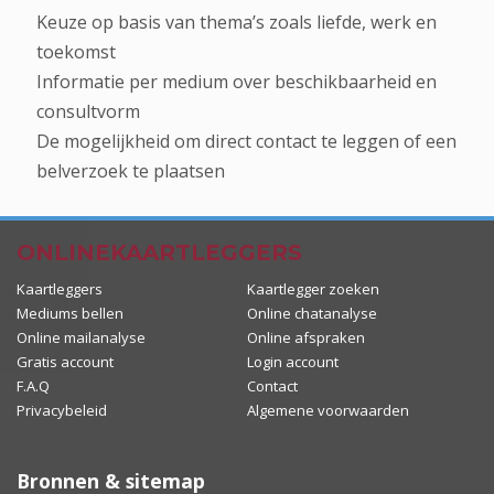
Keuze op basis van thema’s zoals liefde, werk en
toekomst
Informatie per medium over beschikbaarheid en
consultvorm
De mogelijkheid om direct contact te leggen of een
belverzoek te plaatsen
ONLINEKAARTLEGGERS
Kaartleggers
Kaartlegger zoeken
Mediums bellen
Online chatanalyse
Online mailanalyse
Online afspraken
Gratis account
Login account
F.A.Q
Contact
Privacybeleid
Algemene voorwaarden
Bronnen & sitemap