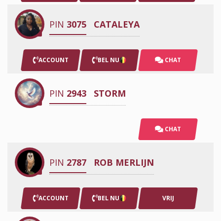
PIN
3075
CATALEYA
ACCOUNT
BEL NU
CHAT
PIN
2943
STORM
CHAT
PIN
2787
ROB MERLIJN
ACCOUNT
BEL NU
VRIJ