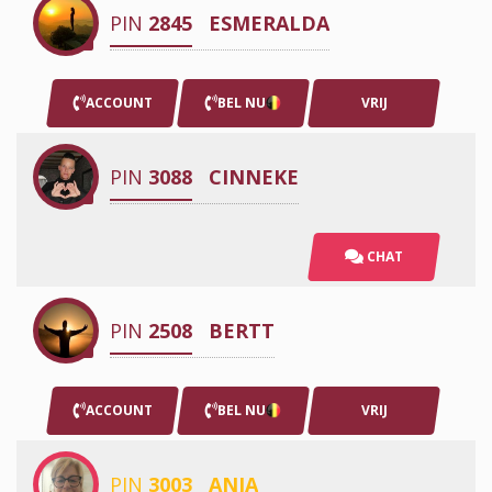
PIN
2845
ESMERALDA
ACCOUNT
BEL NU
VRIJ
PIN
3088
CINNEKE
CHAT
PIN
2508
BERTT
ACCOUNT
BEL NU
VRIJ
PIN
3003
ANJA