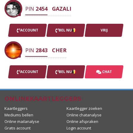
PIN
2454
GAZALI
ACCOUNT
BEL NU
VRIJ
PIN
2843
CHER
ACCOUNT
BEL NU
CHAT
ONLINEKAARTLEGGERS
Kaartleggers
Kaartlegger zoeken
Mediums bellen
Online chatanalyse
Online mailanalyse
Online afspraken
Gratis account
Login account