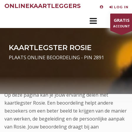
ONLINEKAARTLEGGERS
LOG IN
GRATIS
ACCOUNT
KAARTLEGSTER ROSIE
PLAATS ONLINE BEOORDELING - PIN 2891
Op deze pagina kan je jouw ervaring delen met
kaartlegster Rosie. Een beoordeling helpt andere
bezoekers om een beter beeld te krijgen van de manier
van werken, de begeleiding en de persoonlijke aanpak
van Rosie. Jouw beoordeling draagt bij aan