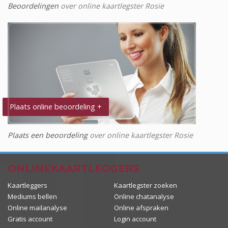
Beoordelingen
over online kaartlegster Rosie
Plaats online beoordeling +
Plaats een beoordeling
over online kaartlegster Rosie
ONLINEKAARTLEGGERS
Kaartleggers
Kaartlegster zoeken
Mediums bellen
Online chatanalyse
Online mailanalyse
Online afspraken
Gratis account
Login account