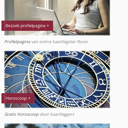
Bezoek profielpagina +
Profielpagina
van online kaartlegster Rosie
Horoscoop +
Gratis Horoscoop
door kaartleggers