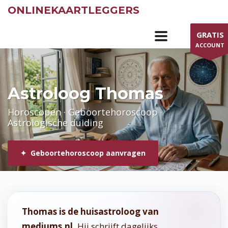
ONLINEKAARTLEGGERS
GRATIS
ACCOUNT
Astroloog Thomas
Horoscopen · Geboortehoroscoop ·
Astrologische duiding
✦ Geboortehoroscoop aanvragen
Thomas is de huisastroloog van
mediums.nl.
Hij schrijft dagelijks