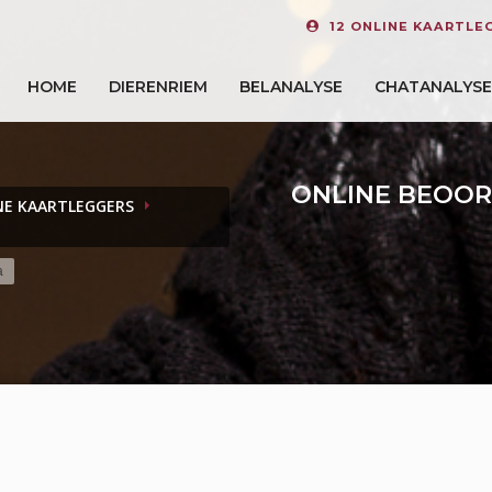
12 ONLINE KAARTLE
HOME
DIERENRIEM
BELANALYSE
CHATANALYSE
ONLINE BEOOR
NE KAARTLEGGERS
a